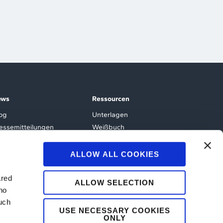
ews
Ressourcen
og
Unterlagen
essemitteilungen
Weißbuch
ents und Webinare
ALLOW ALL COOKIES
ared
ALLOW SELECTION
ho
such
USE NECESSARY COOKIES
ONLY