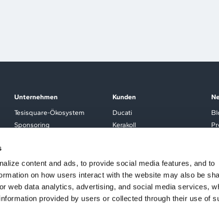
Unternehmen
Kunden
N
Tesisquare-Ökosystem
Ducati
Bl
Sponsoring
Kerakoll
Pr
Partner
Tod’s
Ev
s
Investor Relations
Lavazza
Karriere
Conad
alize content and ads, to provide social media features, and to
Westwing
nformation on how users interact with the website may also be sh
Kunden
for web data analytics, advertising, and social media services, w
information provided by users or collected through their use of 