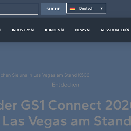
Deutsch
SUCHE
TFORM
ÖFFNE UNTERNEHMEN
ÖFFNE INDUSTRY
ÖFFNE KUNDEN
ÖFFNE NEWS
INDUSTRY
KUNDEN
NEWS
RESSOURCEN
uchen Sie uns in Las Vegas am Stand K506
Entdecken
 der GS1 Connect 202
n Las Vegas am Stan