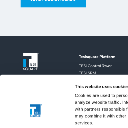
Tesisquare Platform
TESI Control Tower
TESI SRM
TESI TMS
This website uses cookie
TESI Sales
TESI Extented Integration
Cookies are used to person
ESG Vertical
analyze website traffic. I
with partners responsible 
may combine it with other 
services.