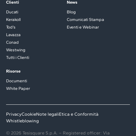
Clienti
News
Ducati
Blog
Kerakoll
Comunicati Stampa
Tod’s
Eventi e Webinar
Lavazza
Conad
Westwing
Tutti i Clienti
Risorse
Documenti
White Paper
Privacy
Cookie
Note legali
Etica e Conformità
Whistleblowing
© 2026 Tesisquare S.p.A. – Registered officer: Via