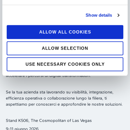
discutere delle nuove sfide che aziende e supply chain devono
affrontare in un contesto sempre più interconnesso.
Show details
ALLOW ALL COOKIES
Incontriamo il futuro della supply chain a Las Vegas
ALLOW SELECTION
Il team Tesisquare sarà presente durante tutta la
manifestazione per confrontarsi sulle principali sfide della
USE NECESSARY COOKIES ONLY
supply chain moderna e presentare approcci innovativi per
accelerare i percorsi di digital transformation.
Se la tua azienda sta lavorando su visibilità, integrazione,
efficienza operativa o collaborazione lungo la filiera, ti
aspettiamo per conoscerci e approfondire le nostre soluzioni.
Stand K506, The Cosmopolitan of Las Vegas
9-11 giugno 2026