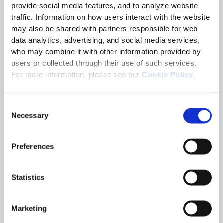
provide social media features, and to analyze website
aumentare la visibilità end-to-end della supply chain
traffic. Information on how users interact with the website
integrare in modo efficace partner e fornitori
may also be shared with partners responsible for web
ottimizzare i processi logistici e di orchestrazione
migliorare collaborazione, tracciabilità e compliance
data analytics, advertising, and social media services,
who may combine it with other information provided by
users or collected through their use of such services.
For more information, please see our
Cookie Policy
.
GS1 Connect, un appuntamento strategico per il settore
Consent
Necessary
Selection
GS1 Connect rappresenta un importante momento di
confronto sui trend che stanno ridefinendo il futuro della
Preferences
supply chain globale. Temi come trasformazione digitale,
sostenibilità, trasparenza dei dati, connected commerce e
standardizzazione saranno al centro dell’edizione 2026.
Statistics
Per Tesisquare, la partecipazione all’evento è un’occasione per
Marketing
incontrare clienti, partner e professionisti del settore,
condividere competenze maturate in progetti internazionali e