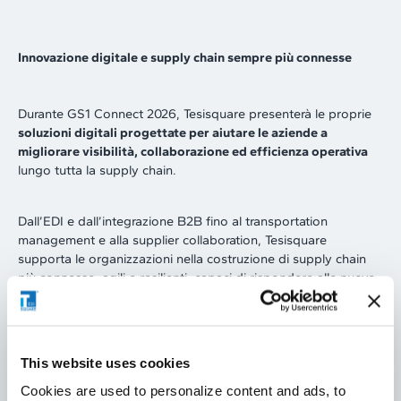
Innovazione digitale e supply chain sempre più connesse
Durante GS1 Connect 2026, Tesisquare presenterà le proprie
soluzioni digitali progettate per aiutare le aziende a
migliorare visibilità, collaborazione ed efficienza operativa
lungo tutta la supply chain.
Dall’EDI e dall’integrazione B2B fino al transportation
management e alla supplier collaboration, Tesisquare
supporta le organizzazioni nella costruzione di supply chain
più connesse, agili e resilienti, capaci di rispondere alle nuove
esigenze del mercato e alla crescente complessità operativa.
I visitatori dello Stand K506 potranno approfondire come le
This website uses cookies
nostre tecnologie consentano di:
Cookies are used to personalize content and ads, to