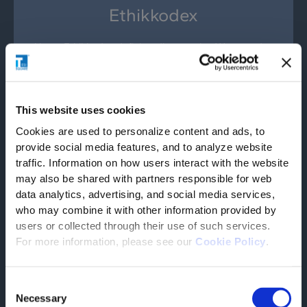
Ethikkodex
Unser Ethikkodex definiert die zentralen Werte und
Leitprinzipien, die unser tägliches Handeln und
unsere Entscheidungen bestimmen. Er unterstreicht
das Engagement von Tesisquare für Integrität,
Verantwortung und Transparenz.
This website uses cookies
Cookies are used to personalize content and ads, to
provide social media features, and to analyze website
MEHR ENTDECKEN
traffic. Information on how users interact with the website
may also be shared with partners responsible for web
data analytics, advertising, and social media services,
who may combine it with other information provided by
users or collected through their use of such services.
Compliance-Richtlinien
For more information, please see our
Cookie Policy
.
Unsere Compliance-Richtlinien legen die Standards
Consent
für rechtskonformes Handeln fest und fördern eine
Necessary
Selection
Unternehmenskultur, die auf Integrität und Fairness