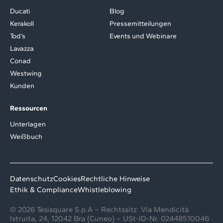
Ducati
Blog
Kerakoll
Pressemitteilungen
Tod’s
Events und Webinare
Lavazza
Conad
Westwing
Kunden
Ressourcen
Unterlagen
Weißbuch
Datenschutz
Cookies
Rechtliche Hinweise
Ethik & Compliance
Whistleblowing
© 2026 Tesisquare S.p.A – Rechtssitz: Via Mendicità
Istruita, 24, 12042 Bra (Cuneo) – USt-ID-Nr. 02448510046