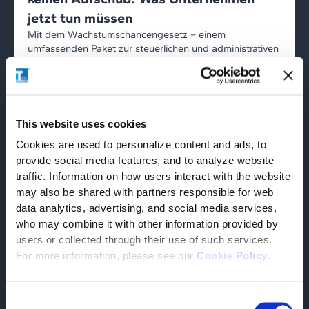
jetzt tun müssen
Mit dem Wachstumschancengesetz – einem
umfassenden Paket zur steuerlichen und administrativen
Modernisierung – hat Deutschland seinen Weg zur
verpflichtenden elektronischen […]
ARTIKEL LESEN
This website uses cookies
Cookies are used to personalize content and ads, to
ZUM BLOG
provide social media features, and to analyze website
traffic. Information on how users interact with the website
may also be shared with partners responsible for web
data analytics, advertising, and social media services,
who may combine it with other information provided by
users or collected through their use of such services.
Pressemitteilungen
Aktuelle Meldungen aus
For more information, please see our
Cookie Policy
.
unserer Pressestelle
Consent