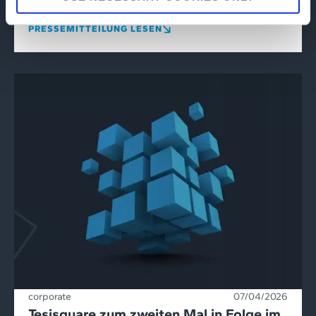
internationale Wachstumsphase nach 24 Mio. Euro
Umsatzplus in fünf Jahren.
PRESSEMITTEILUNG LESEN
corporate
07/04/2026
Tesisquare zum zweiten Mal in Folge im