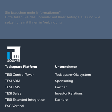
Sie brauchen mehr Informationen?
Bitte füllen Sie das Formular mit Ihrer Anfrage aus und wie
setzen uns mit Ihnen in Verbindung
Tesisquare Platform
Unternehmen
TESI Control Tower
Tesisquare-Ökosystem
TESI SRM
Sponsoring
TESI TMS
Partner
TESI Sales
Investor Relations
TESI Extented Integration
Karriere
ESG Vertical