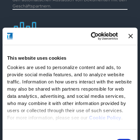
Geschäftspartnern.
Reaktivität
Durch die
Datenanalyse stehen unmittelba
r alle
This website uses cookies
erforderlichen Informationen zur Verfügung, um
Cookies are used to personalize content and ads, to
Vereinbarungen mit Lieferanten und
provide social media features, and to analyze website
Unterauftragnehmern aufgrund von plötzlichen
Nachfrageschwankungen schnell anzupassen. So kann
traffic. Information on how users interact with the website
in Ausnahmesituationen rechtzeitig eingegriffen werden.
may also be shared with partners responsible for web
data analytics, advertising, and social media services,
who may combine it with other information provided by
users or collected through their use of such services.
For more information, please see our
Cookie Policy
.
Consent