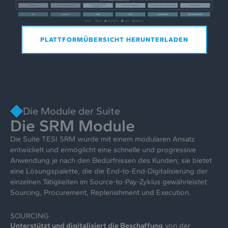
PLATTFORMÜBERSICHT HERUNTERLADEN
Die Module der Suite
Die SRM Module
Die Suite TESI SRM wurde mit einem modularen Ansatz
entwickelt und ermöglicht eine schnelle und progressive
Anwendung je nach den Bedürfnissen des Kunden; sie bietet
eine Lösungspalette, die die End-to-End-Digitalisierung der
einzelnen Tätigkeiten im Source-to-Pay-Zyklus gewährleistet:
Sourcing, Procurement, Replenishment und Execution.
SOURCING
Unterstützt und digitalisiert die Beschaffung
von der