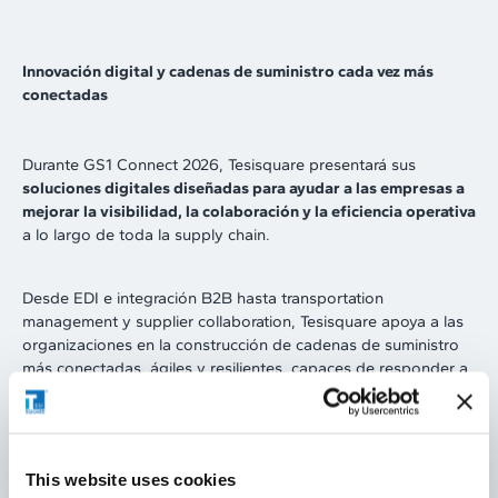
Innovación digital y cadenas de suministro cada vez más
conectadas
Durante GS1 Connect 2026, Tesisquare presentará sus
soluciones digitales diseñadas para ayudar a las empresas a
mejorar la visibilidad, la colaboración y la eficiencia operativa
a lo largo de toda la supply chain.
Desde EDI e integración B2B hasta transportation
management y supplier collaboration, Tesisquare apoya a las
organizaciones en la construcción de cadenas de suministro
más conectadas, ágiles y resilientes, capaces de responder a
las nuevas demandas del mercado y a la creciente
complejidad operativa.
Los visitantes del stand K506 podrán descubrir cómo
This website uses cookies