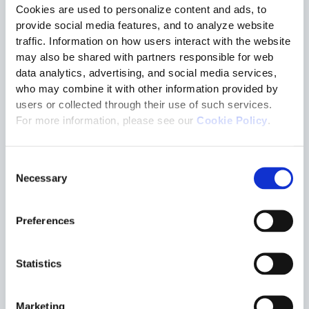
nuestras tecnologías permiten:
Cookies are used to personalize content and ads, to
aumentar la visibilidad end-to-end de la supply chain
provide social media features, and to analyze website
integrar de manera eficaz partners y proveedores
traffic. Information on how users interact with the website
optimizar los procesos logísticos y de orquestación
may also be shared with partners responsible for web
mejorar la colaboración, la trazabilidad y el compliance
data analytics, advertising, and social media services,
who may combine it with other information provided by
users or collected through their use of such services.
For more information, please see our
Cookie Policy
.
GS1 Connect: un evento estratégico para el sector
Consent
Necessary
Selection
GS1 Connect representa una importante oportunidad para
debatir sobre las tendencias que están redefiniendo el futuro
de la supply chain global. Temas como transformación digital,
Preferences
sostenibilidad, transparencia de los datos, connected
commerce y estandarización serán protagonistas de la
edición 2026.
Statistics
Para Tesisquare, participar en el evento es una oportunidad
Marketing