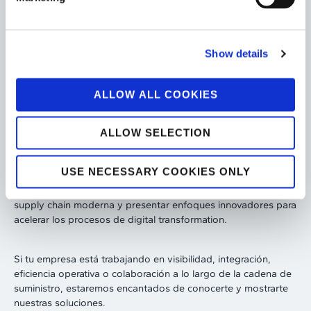
para reunirse con clientes, partners y profesionales del sector,
compartir la experiencia adquirida en proyectos
internacionales y debatir sobre los nuevos desafíos que
afrontan las empresas y las cadenas de suministro en un
Show details
entorno cada vez más interconectado.
ALLOW ALL COOKIES
Construyendo el futuro de la supply chain en Las Vegas
ALLOW SELECTION
USE NECESSARY COOKIES ONLY
El equipo de Tesisquare estará presente durante todo el
evento para debatir sobre los principales desafíos de la
supply chain moderna y presentar enfoques innovadores para
acelerar los procesos de digital transformation.
Si tu empresa está trabajando en visibilidad, integración,
eficiencia operativa o colaboración a lo largo de la cadena de
suministro, estaremos encantados de conocerte y mostrarte
nuestras soluciones.