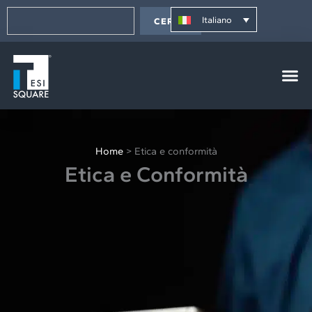
Vai
contenuto
Cerca
al
Italiano
CERCA
contenuto
Home
>
Etica e conformità
Etica e Conformità