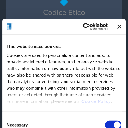
Codice Etico
Il nostro Codice Etico definisce i valori fondamentali
e i principi guida che orientano le nostre decisioni e
le nostre azioni quotidiane. Riflette l’impegno di
Tesisquare verso integrità, responsabilità e
This website uses cookies
trasparenza.
Cookies are used to personalize content and ads, to
provide social media features, and to analyze website
traffic. Information on how users interact with the website
SCOPRI DI PIÙ
may also be shared with partners responsible for web
data analytics, advertising, and social media services,
who may combine it with other information provided by
users or collected through their use of such services.
For more information, please see our
Cookie Policy
.
Compliance Policy
Consent
Le nostre Compliance Policy stabiliscono gli
Necessary
standard per operare nel rispetto della legge e
Selection