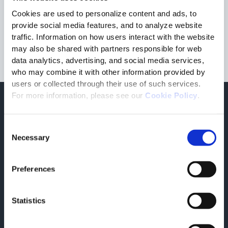
ständig an der Implementierung innovativer Plattformen und
Cookies are used to personalize content and ads, to
Lösungen und investiert rund 9 % seines Umsatzes in F&E. Zu
provide social media features, and to analyze website
den nationalen und internationalen Kunden von TESISQUARE
zählen die wichtigsten Unternehmen der Modebranche, des
traffic. Information on how users interact with the website
großflächigen Einzelhandels und der Logistik.
may also be shared with partners responsible for web
data analytics, advertising, and social media services,
who may combine it with other information provided by
users or collected through their use of such services.
For more information, please see our
Cookie Policy
.
Um mehr zu erfahren
Verwandte
Consent
Necessary
Pressemitteilungen
Selection
Preferences
Statistics