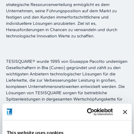
strategische Ressourcenverteilung ermöglicht es dem
Unternehmen, seine Führungsposition auf dem Markt zu
festigen und den Kunden immerfortschrittlichere und
individuellere Lösungen anzubieten. Ziel ist es,
Herausforderungen in Chancen zu verwandeln und durch
technologische Innovation Werte zu schaffen.
TESISQUARE® wurde 1995 von Giuseppe Pacotto undeinigen
Gesellschaftern in Bra (Cuneo) gegründet und zählt zu den
wichtigsten Anbietern technologischer Lösungen für die
Lieferkette, die zur Verbesserungder Leistung in großen,
komplexen Unternehmensnetzwerken entwickelt werden. Die
Lösungen von TESISQUARE sorgen für betriebliche
Spitzenleistungen in dergesamten Wertschöpfungskette für
alle beteiligten Akteure wie Hersteller, Händler, Verbraucher
und andere Marktteilnehmer. 2024 hat das Unternehmen
einen konsolidierten Umsatz von 61 Millionen Euro erzielt, war
in über 40 Ländern vertreten und erreichte eine
Kundenbindungsrate von 99 %. Das Unternehmen arbeitet
This website uses cookies