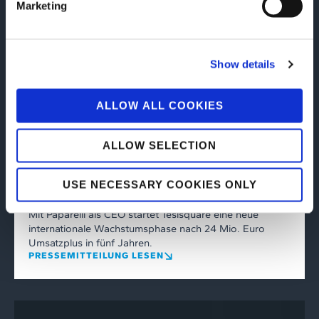
Marketing
Show details
ALLOW ALL COOKIES
corporate
,
Corporate
08/06/2026
Tesisquare schließt das Geschäftsjahr
ALLOW SELECTION
2025 mit einem Umsatz von 65,2
Millionen Euro ab und ernennt Salvatore
USE NECESSARY COOKIES ONLY
Paparelli zum Chief Executive Officer
Mit Paparelli als CEO startet Tesisquare eine neue
internationale Wachstumsphase nach 24 Mio. Euro
Umsatzplus in fünf Jahren.
PRESSEMITTEILUNG LESEN