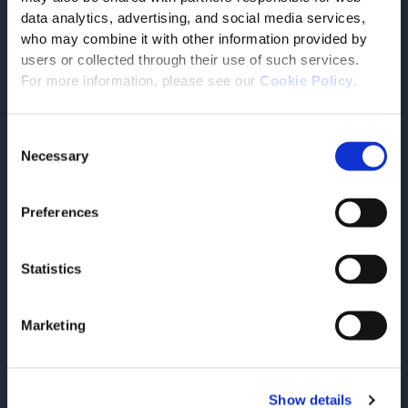
data analytics, advertising, and social media services,
strategische Partnerschaft für eine
who may combine it with other information provided by
schnellere Digitalisierung der
users or collected through their use of such services.
Lieferkette in der DACH‑Region
For more information, please see our
Cookie Policy
.
Tesisquare announces a strategic new partnership with
SOFT-CONSULT, a well-established German firm.
ARTIKEL LESEN
Consent
Necessary
Selection
Preferences
Statistics
Marketing
Show details