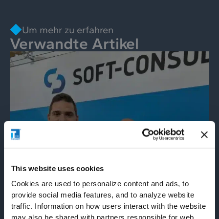
Um mehr zu erfahren
Verwandte Artikel
This website uses cookies
Cookies are used to personalize content and ads, to
provide social media features, and to analyze website
partner
27/04/2026
traffic. Information on how users interact with the website
Tesisquare und SOFT-CONSULT:
may also be shared with partners responsible for web