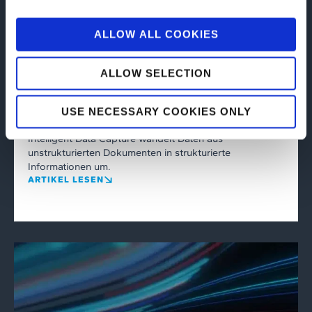
ALLOW ALL COOKIES
extended-integration
20/04/2026
ALLOW SELECTION
Intelligent Data Capture: intelligente
OCR-Technologie, die digitale Prozesse
USE NECESSARY COOKIES ONLY
ermöglicht
Intelligent Data Capture wandelt Daten aus
unstrukturierten Dokumenten in strukturierte
Informationen um.
ARTIKEL LESEN