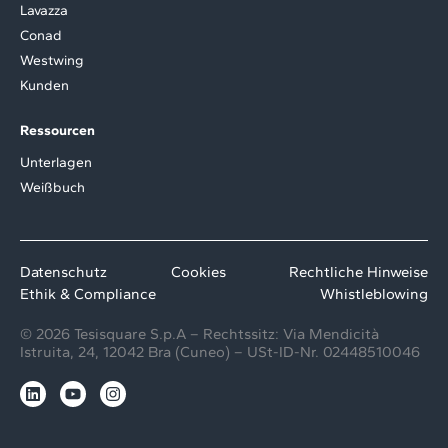
Lavazza
Conad
Westwing
Kunden
Ressourcen
Unterlagen
Weißbuch
Datenschutz
Cookies
Rechtliche Hinweise
Ethik & Compliance
Whistleblowing
© 2026 Tesisquare S.p.A – Rechtssitz: Via Mendicità
Istruita, 24, 12042 Bra (Cuneo) – USt-ID-Nr. 02448510046
L
Y
I
i
o
n
n
u
s
k
t
t