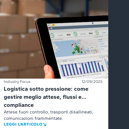
Industry Focus
12/09/2025
Logistica sotto pressione: come
gestire meglio attese, flussi e…
compliance
Attese fuori controllo, trasporti disallineati,
comunicazioni frammentate.
LEGGI L'ARTICOLO