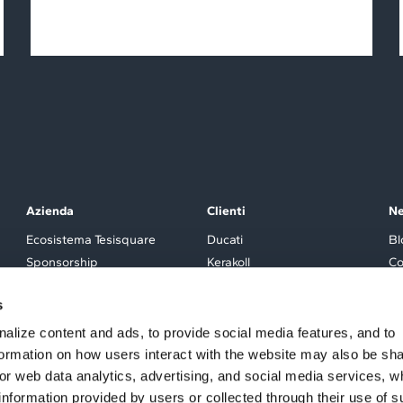
Azienda
Clienti
N
Ecosistema Tesisquare
Ducati
Bl
Sponsorship
Kerakoll
Co
Partner
Tod’s
Ev
s
Investitori
Lavazza
Careers
Conad
alize content and ads, to provide social media features, and to
Westwing
nformation on how users interact with the website may also be sh
Tutti i Clienti
for web data analytics, advertising, and social media services, w
information provided by users or collected through their use of 