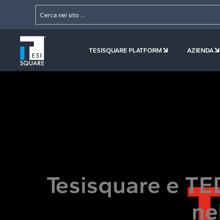
Vai
contenuto
Cerca
al
contenuto
APRI TESISQUAR
TESISQUARE PLATFORM
AZIENDA
Tesisquare e TE
ne