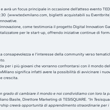
no e avrà un focus principale in occasione dell’atteso evento TE
0 (www.tedxmilano.com, biglietti acquistabili su Eventbrite) c
innovative.
ovazione, come testimonia il progetto Digital Innovation Gate 
alizzatore per le start-up, offrendo iniziative continue di for
consapevolezza e l’interesse della community verso tematiche di
to.
a per i più giovani che vorranno confrontarsi con il mondo del
ilano significa infatti avere la possibilità di avvicinare i nuov
e crescita.
n grado di cambiare il mondo e noi condividiamo con loro la p
ano Basile, Direttore Marketing di TESISQUARE.
“In Tesisqua
ship creerà opportunità di apprendimento straordinarie per i pa