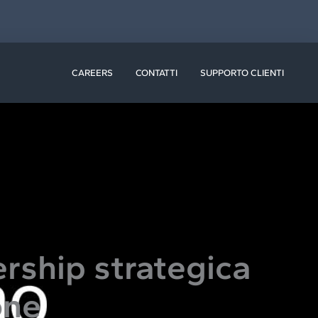
ISORSE
CAREERS
CONTATTI
SUPPORTO CLIENTI
rship strategica
one