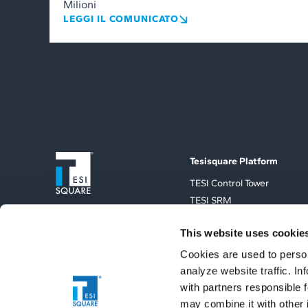
Milioni
LEGGI IL COMUNICATO
Tesisquare Platform
TESI Control Tower
TESI SRM
TESI TMS
This website uses cookie
TESI Sales
TESI Extented Integration
Cookies are used to person
ESG Vertical
analyze website traffic. I
with partners responsible 
may combine it with other 