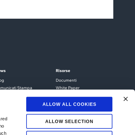
ews
Risorse
og
Documenti
municati Stampa
White Paper
enti e Webinar
ALLOW ALL COOKIES
ared
ALLOW SELECTION
ho
such