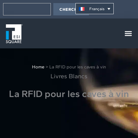
Aller
Rechercher
principal
au
Français
CHERCHER
contenu
Home
>
La RFID pour les caves à vin
Livres Blancs
La RFID pour les caves à vin