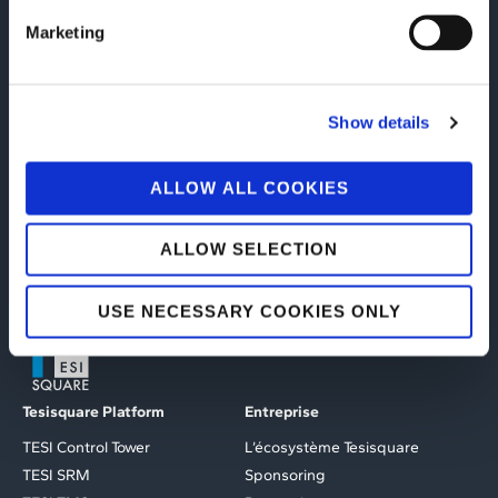
L'utilisation correcte des étiquettes NFC vous permet de
Marketing
contrôler vos bouteilles de vin, où qu'elles se trouvent
dans le monde, avec l'avantage de vous protéger
contre les contrefaçons et la distribution incontrôlée.
LIRE LIVRES BLANCS
Show details
ALLOW ALL COOKIES
ALLOW SELECTION
USE NECESSARY COOKIES ONLY
Tesisquare Platform
Entreprise
TESI Control Tower
L’écosystème Tesisquare
TESI SRM
Sponsoring