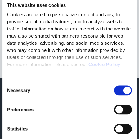
lire.Téléchargez le livre blanc créé en collaboration avec
Elision
This website uses cookies
et
autentico
et découvrez les avantages des
étiquettes RFID
Cookies are used to personalize content and ads, to
pour les caves à vin!
provide social media features, and to analyze website
traffic. Information on how users interact with the website
may also be shared with partners responsible for web
Livre blanc Telechargez
data analytics, advertising, and social media services,
who may combine it with other information provided by
users or collected through their use of such services.
For more information, please see our
Cookie Policy
.
Consent
Necessary
Selection
Pour en savoir plus
Livres blancs connexes
Preferences
ecosystem
07/14/2026
Authenticité et distribution avec des
Statistics
étiquettes NFC