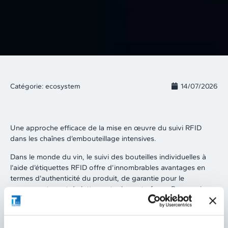
Catégorie:
ecosystem
14/07/2026
Une approche efficace de la mise en œuvre du suivi RFID
dans les chaînes d’embouteillage intensives.
Dans le monde du vin, le suivi des bouteilles individuelles à
l’aide d’étiquettes RFID offre d’innombrables avantages en
termes d’authenticité du produit, de garantie pour le
consommateur et de lutte contre la contrefaçon.Pour avoir un
suivi complet, il est nécessaire d’appliquer l’étiquette RFID à
chaque élément (par exemple, bouteille, carton et palette) et
de s’équiper du logiciel et des machines appropriés pour la