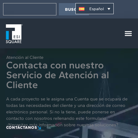
Ir
contenido
Buscar
al
Español
BUSCAR
contenido
Atención al Cliente
Contacta con nuestro
Servicio de Atención al
Cliente
A cada proyecto se le asigna una Cuenta que se ocupará de
todas las necesidades del cliente y una dirección de correo
electrónico personal. Si no la tiene, puede ponerse en
contacto con nosotros rellenando este formulario.
¿Necesitas más información sobre nuestras soluciones?
CONTÁCTANOS