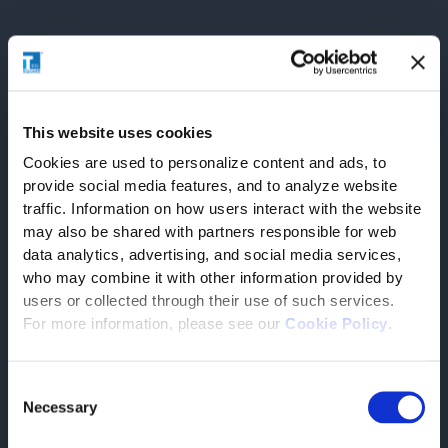
Nuestra asistencia en cifras
Más de 20 años de
This website uses cookies
experiencia contados en
Cookies are used to personalize content and ads, to
provide social media features, and to analyze website
pocas cifras
traffic. Information on how users interact with the website
may also be shared with partners responsible for web
98.5%
data analytics, advertising, and social media services,
who may combine it with other information provided by
users or collected through their use of such services.
Fidelización de nuestros clientes
For more information, please see our
Cookie Policy
.
La gran capacidad para resolver problemas en el menor
tiempo posible garantiza una relación duradera con cada
Consent
cliente
Necessary
Selection