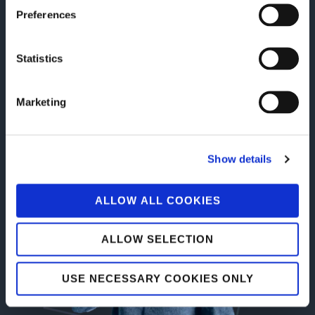
24/7
Preferences
Statistics
Siempre a su disposición
Nuestro servicio de atención al cliente está listo para
Marketing
satisfacer sus necesidades en cualquier momento lo necesite
Show details
ALLOW ALL COOKIES
ALLOW SELECTION
USE NECESSARY COOKIES ONLY