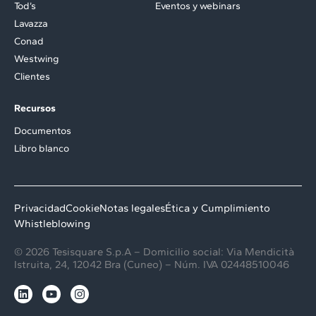
Tod’s
Eventos y webinars
Lavazza
Conad
Westwing
Clientes
Recursos
Documentos
Libro blanco
Privacidad
Cookie
Notas legales
Ética y Cumplimiento
Whistleblowing
© 2026 Tesisquare S.p.A – Domicilio social: Via Mendicità
Istruita, 24, 12042 Bra (Cuneo) – Núm. IVA 02448510046
L
Y
I
i
o
n
n
u
s