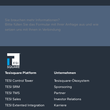
Sie brauchen mehr Informationen?
Bitte füllen Sie das Formular mit Ihrer Anfrage aus und wie
setzen uns mit Ihnen in Verbindung
Tesisquare Platform
Unternehmen
TESI Control Tower
Tesisquare-Ökosystem
TESI SRM
Sponsoring
TESI TMS
Partner
TESI Sales
Investor Relations
TESI Extented Integration
Karriere