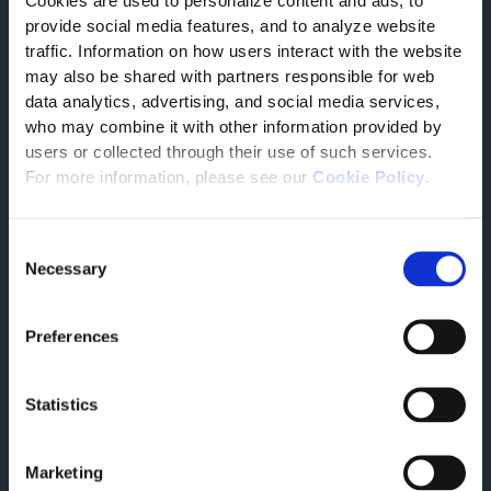
Cookies are used to personalize content and ads, to
ESG Vertical
provide social media features, and to analyze website
ESG vertikal für Nachhaltigkeit und Rückverfolgbarkeit
traffic. Information on how users interact with the website
SICHT
may also be shared with partners responsible for web
data analytics, advertising, and social media services,
who may combine it with other information provided by
users or collected through their use of such services.
For more information, please see our
Cookie Policy
.
Consent
Necessary
Selection
Preferences
07/14/2026
TESI HR Brochure
Software solution for an innovative management of HR
Statistics
processes.
SICHT
Marketing