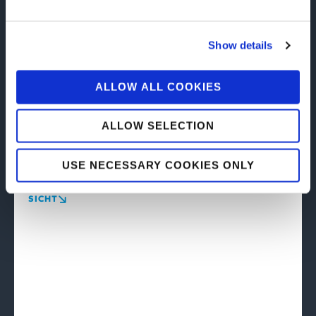
Show details
ALLOW ALL COOKIES
ALLOW SELECTION
07/14/2026
TESI eViSuS® Brochure
USE NECESSARY COOKIES ONLY
The innovative Telehealth system for remote diagnosis,
education, training, care and treatment.
SICHT