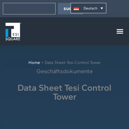
Zum
Suche
springen
Inhalt
Deutsch
SUCHE
springen
Home
>
Data Sheet Tesi Control Tower
Geschäftsdokumente
Data Sheet Tesi Control
Tower