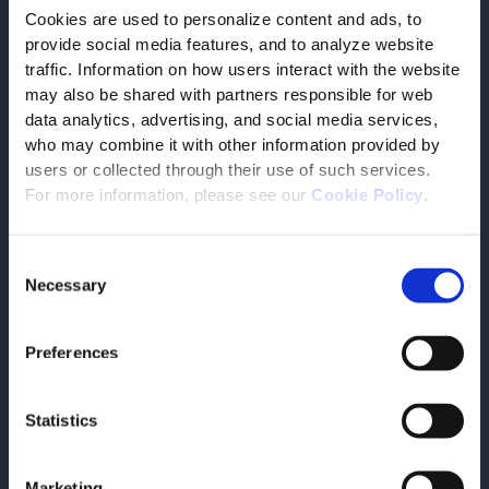
Cookies are used to personalize content and ads, to
provide social media features, and to analyze website
Um mehr zu erfahren
traffic. Information on how users interact with the website
Verwandte Dokumente
may also be shared with partners responsible for web
data analytics, advertising, and social media services,
who may combine it with other information provided by
07/14/2026
users or collected through their use of such services.
Tesisquare Platform
For more information, please see our
Cookie Policy
.
Für den Aufbau Ihres digitalen Supply-Chain-
Ökosystems
SICHT
Consent
Necessary
Selection
Preferences
Statistics
Marketing