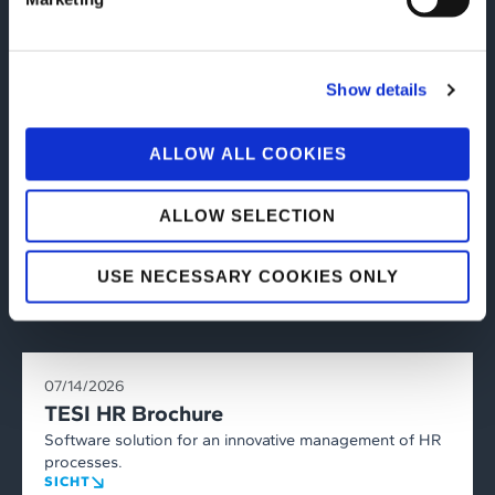
07/14/2026
TESI eViSuS® Brochure
The innovative Telehealth system for remote diagnosis,
Show details
education, training, care and treatment.
SICHT
ALLOW ALL COOKIES
ALLOW SELECTION
USE NECESSARY COOKIES ONLY
07/14/2026
TESI HR Brochure
Software solution for an innovative management of HR
processes.
SICHT