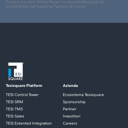
Scarica il nostro White Paper La tracciabilità guida la
sostenibilità nell'industria Fashion & Luxury
Tesisquare Platform
Azienda
TESI Control Tower
Ecosistema Tesisquare
TESI SRM
Sponsorship
TESI TMS
Partner
TESI Sales
Investitori
TESI Extented Integration
Careers