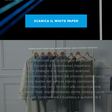
SCARICA IL WHITE PAPER
Nell’attuale scenario Fashion & Luxury, sostenibilità e
tracciabilità sono essenziali per la gestione aziendale. I fattori
ESG (Ambientali, Sociali e di Governance) impattano
profondamente le strategie e le operazioni aziendali,
richiedendo una revisione completa dei processi della Supply
Chain. Le aziende leader del settore stanno cambiando
direzione, dall’interazione con i fornitori alla comunicazione
con i consumatori finali, implementando anche strategie post-
vendita ottimali per incrementare il business e aumentare il
fatturato.