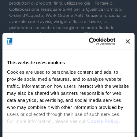
produttori di prodotti finiti, utilizzano già il Portale di
Collaborazione Tesisquare SRM per la Qualifica Fornitori,
Ordini d'Acquisto, Work Order e ASN. Grazie a funzionalità
avanzate come avvisi, widget e flussi di lavoro, la
piattaforma consente di raccogliere in modo fluido le
informazioni di tracciabilità e sostenibilità, garantendo la
piena conformità agli standard del settore.
This website uses cookies
2. Aggrega, calcola e monitora
Cookies are used to personalize content and ads, to
provide social media features, and to analyze website
La raccolta dei dati avviene da più fonti e viene consolidata
traffic. Information on how users interact with the website
in un’unica piattaforma, con la possibilità di notarizzare i
may also be shared with partners responsible for web
dati utilizzando la tecnologia Blockchain (come Aura). Ciò
data analytics, advertising, and social media services,
consente di creare un collegamento continuo tra materie
prime, lotti e prodotti finiti all'interno di un quadro di
who may combine it with other information provided by
collaborazione digitale. I nostri moduli ESG Control Tower,
users or collected through their use of such services.
Product Genealogy e TMS garantiscono piena visibilità e
For more information, please see our
Cookie Policy
.
gestione dei dati, assicurando il controllo completo
dell'impatto ambientale delle operazioni logistiche e