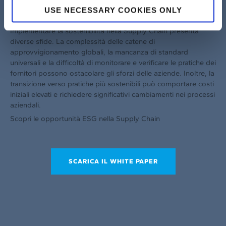
USE NECESSARY COOKIES ONLY
Le sfide della Supply Chain ESG
Implementare la sostenibilità nella Supply Chain presenta
diverse sfide. La complessità delle catene di
approvvigionamento globali, la mancanza di standard
universali e la difficoltà di monitorare e verificare le pratiche dei
fornitori possono ostacolare gli sforzi delle aziende. Inoltre, la
transizione verso pratiche più sostenibili può comportare costi
iniziali elevati e richiedere significativi cambiamenti nei processi
aziendali.
Scopri le opportunità ESG nella Supply Chain
SCARICA IL WHITE PAPER