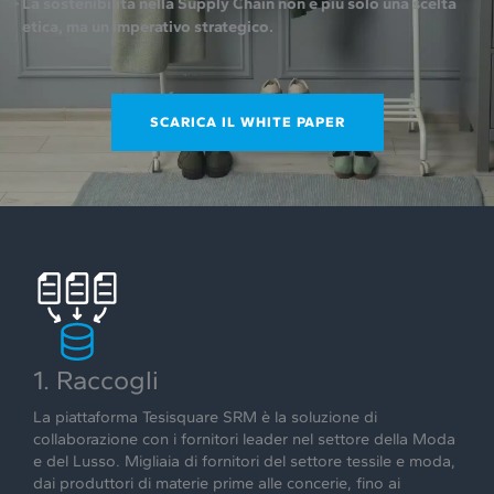
La sostenibilità nella Supply Chain non è più solo una scelta
etica, ma un imperativo strategico.
SCARICA IL WHITE PAPER
1. Raccogli
La piattaforma Tesisquare SRM è la soluzione di
collaborazione con i fornitori leader nel settore della Moda
e del Lusso. Migliaia di fornitori del settore tessile e moda,
dai produttori di materie prime alle concerie, fino ai