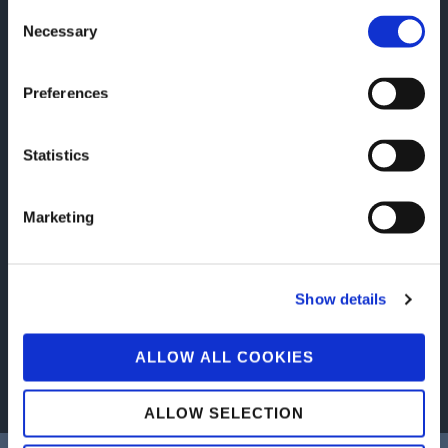
produttive.
Consent
Necessary
Selection
Preferences
3. Comunica
La struttura genealogica inizia con i prodotti finiti (ID
Statistics
univoci), contenenti informazioni dettagliate su materie
prime, numeri di lotto, date di produzione, luoghi e
certificazioni. Attraverso il Digital Product Passport, i brand
Marketing
possono condividere l'intero percorso del prodotto con i
clienti, dalla prima fase di fornitura fino alla pre-vendita,
garantendo una completa trasparenza. Questo approccio
apre nuove opportunità post-vendita, come riparazioni,
Show details
rivendita di seconda mano e lotta al mercato grigio,
aumentando la fiducia del cliente e la fedeltà al marchio.
ALLOW ALL COOKIES
ALLOW SELECTION