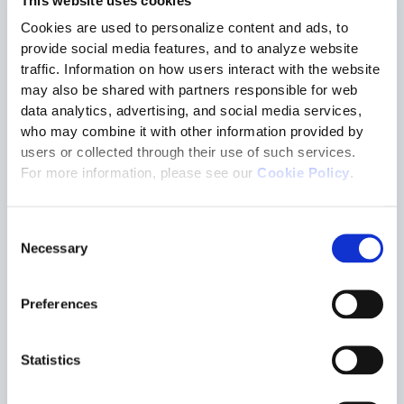
This website uses cookies
Cookies are used to personalize content and ads, to
provide social media features, and to analyze website
traffic. Information on how users interact with the website
Il caso Lavazza: un percorso concreto di trasformazione della
may also be shared with partners responsible for web
supply chain
data analytics, advertising, and social media services,
who may combine it with other information provided by
users or collected through their use of such services.
Durante il Symposium, Tesisquare salirà sul palco insieme a
For more information, please see our
Cookie Policy
.
Lavazza per presentare un case study congiunto che illustra
un reale percorso di trasformazione della supply chain.
La presentazione si concentrerà su:
Consent
il superamento di approcci gestionali a silos
Necessary
Selection
l’abilitazione di una maggiore visibilità end-to-end
la promozione di un modello più integrato e
collaborativo
Preferences
Questo percorso dimostra come le organizzazioni possano
evolvere verso una gestione più avanzata e orchestrata
Statistics
dell’intero ecosistema, attraverso l’integrazione di processi,
dati e attori della supply chain.