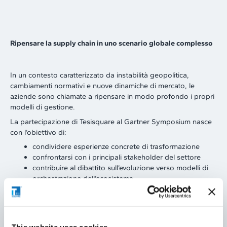
Ripensare la supply chain in uno scenario globale complesso
In un contesto caratterizzato da instabilità geopolitica,
cambiamenti normativi e nuove dinamiche di mercato, le
aziende sono chiamate a ripensare in modo profondo i propri
modelli di gestione.
La partecipazione di Tesisquare al Gartner Symposium nasce
con l’obiettivo di:
condividere esperienze concrete di trasformazione
confrontarsi con i principali stakeholder del settore
contribuire al dibattito sull’evoluzione verso modelli di
orchestrazione dell’ecosistema
L’obiettivo è trasmettere un messaggio chiaro: la supply chain
non è più solo esecuzione operativa, ma un driver strategico di
creazione di valore.