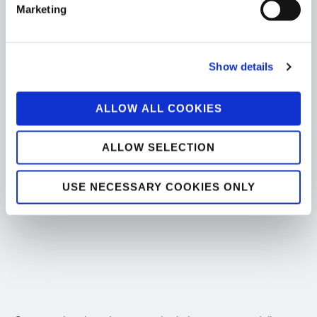
Marketing
Incontriamoci a Barcellona
Show details
ALLOW ALL COOKIES
Il Gartner Supply Chain Symposium/Xpo™ 2026 sarà
un’occasione per approfondire questi temi e confrontarsi con
una community internazionale di esperti, leader e innovatori.
ALLOW SELECTION
Tesisquare sarà lieta di accoglierti a Barcellona per
USE NECESSARY COOKIES ONLY
condividere insight, esperienze e prospettive sul futuro della
supply chain.