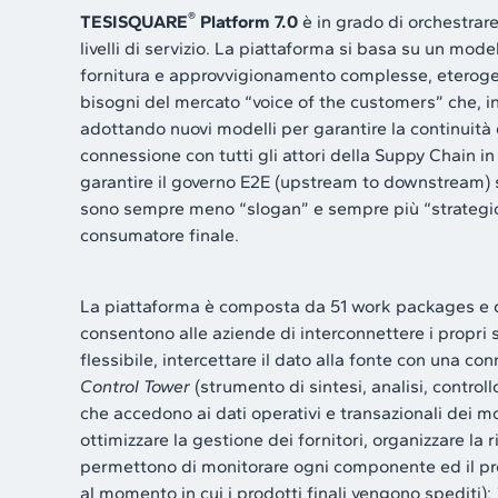
®
TESISQUARE
Platform 7.0
è in grado di orchestrar
livelli di servizio. La piattaforma si basa su un mode
fornitura e approvvigionamento complesse, eterogenee
bisogni del mercato “voice of the customers” che, 
adottando nuovi modelli per garantire la continuità 
connessione con tutti gli attori della Suppy Chain i
garantire il governo E2E (upstream to downstream) su
sono sempre meno “slogan” e sempre più “strategic
consumatore finale.
La piattaforma è composta da 51 work packages e d
consentono alle aziende di interconnettere i propri sis
flessibile, intercettare il dato alla fonte con una c
Control Tower
(strumento di sintesi, analisi, control
che accedono ai dati operativi e transazionali dei m
ottimizzare la gestione dei fornitori, organizzare la 
permettono di monitorare ogni componente ed il prod
al momento in cui i prodotti finali vengono spediti);