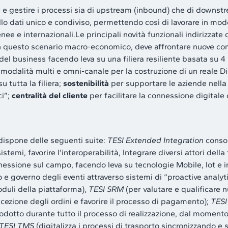
e e gestire i processi sia di upstream (inbound) che di downs
llo dati unico e condiviso, permettendo così di lavorare in modo 
 e internazionali.Le principali novità funzionali indirizzate 
in questo scenario macro-economico, deve affrontare nuove co
del business facendo leva su una filiera resiliente basata su 4
n modalità multi e omni-canale per la costruzione di un reale 
 tutta la filiera;
sostenibilità
per supportare le aziende nella 
i”;
centralità del cliente
per facilitare la connessione digitale
ispone delle seguenti suite:
TESI Extended Integration
consol
temi, favorire l’interoperabilità, Integrare diversi attori della 
onnessione sul campo, facendo leva su tecnologie Mobile, Iot e i
lo e governo degli eventi attraverso sistemi di “proactive analy
oduli della piattaforma),
TESI SRM
(per valutare e qualificare nu
ricezione degli ordini e favorire il processo di pagamento);
TES
otto durante tutto il processo di realizzazione, dal momento i
TESI TMS
(digitalizza i processi di trasporto sincronizzando e s