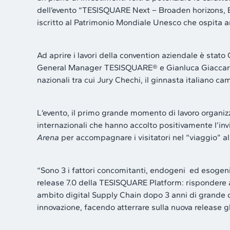
dell’evento “TESISQUARE Next – Broaden horizons, Ex
iscritto al Patrimonio Mondiale Unesco che ospita a
Ad aprire i lavori della convention aziendale è stat
General Manager TESISQUARE® e Gianluca Giaccardi, 
nazionali tra cui Jury Chechi, il ginnasta italiano c
L’evento, il primo grande momento di lavoro organizz
internazionali che hanno accolto positivamente l’invit
Arena
per accompagnare i visitatori nel “viaggio” a
“Sono 3 i fattori concomitanti, endogeni ed esogen
release 7.0 della TESISQUARE Platform: rispondere a
ambito digital Supply Chain dopo 3 anni di grande 
innovazione, facendo atterrare sulla nuova release gl