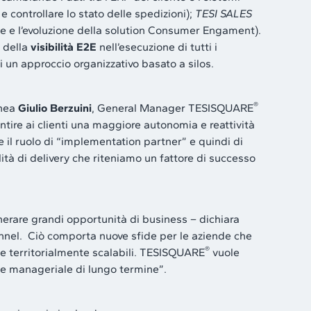
 e controllare lo stato delle spedizioni);
TESI SALES
nte e l’evoluzione della solution Consumer Engament).
e della
visibilità E2E
nell’esecuzione di tutti i
 un approccio organizzativo basato a silos.
®
inea
Giulio Berzuini
, General Manager TESISQUARE
antire ai clienti una maggiore autonomia e reattività
e il ruolo di “implementation partner” e quindi di
ità di delivery che riteniamo un fattore di successo
nerare grandi opportunità di business – dichiara
nel. Ciò comporta nuove sfide per le aziende che
®
s e territorialmente scalabili. TESISQUARE
vuole
 e manageriale di lungo termine”.