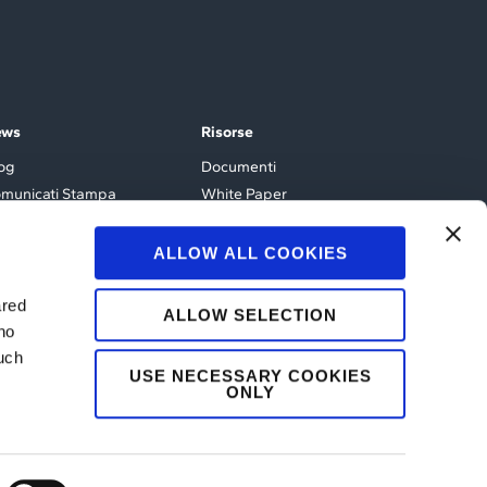
ews
Risorse
og
Documenti
municati Stampa
White Paper
enti e Webinar
ALLOW ALL COOKIES
ared
ALLOW SELECTION
ho
such
USE NECESSARY COOKIES
ONLY
L
Y
I