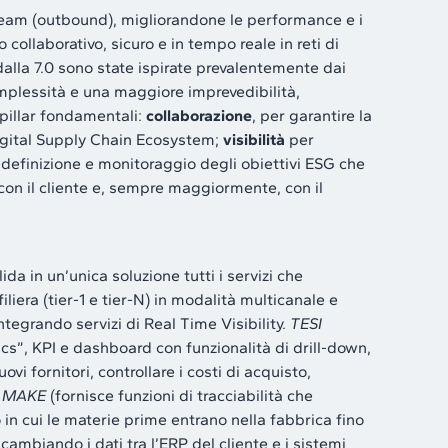
tream (outbound), migliorandone le performance e i
collaborativo, sicuro e in tempo reale in reti di
dalla 7.0 sono state ispirate prevalentemente dai
mplessità e una maggiore imprevedibilità,
 pillar fondamentali:
collaborazione
, per garantire la
Digital Supply Chain Ecosystem;
visibilità
per
definizione e monitoraggio degli obiettivi ESG che
 con il cliente e, sempre maggiormente, con il
ida in un’unica soluzione tutti i servizi che
filiera (tier-1 e tier-N) in modalità multicanale e
ntegrando servizi di Real Time Visibility.
TESI
tics”, KPI e dashboard con funzionalità di drill-down,
ovi fornitori, controllare i costi di acquisto,
I MAKE
(fornisce funzioni di tracciabilità che
n cui le materie prime entrano nella fabbrica fino
cambiando i dati tra l’ERP del cliente e i sistemi