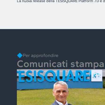
La nuova release della TESISQUARE Platform 7.0 è disp
Per approfondire
Comunicati stampa 