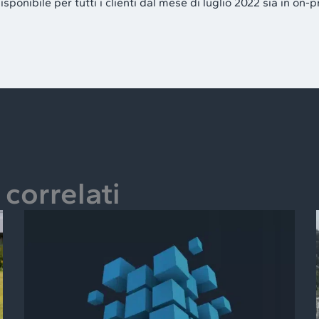
onibile per tutti i clienti dal mese di luglio 2022 sia in on-p
correlati