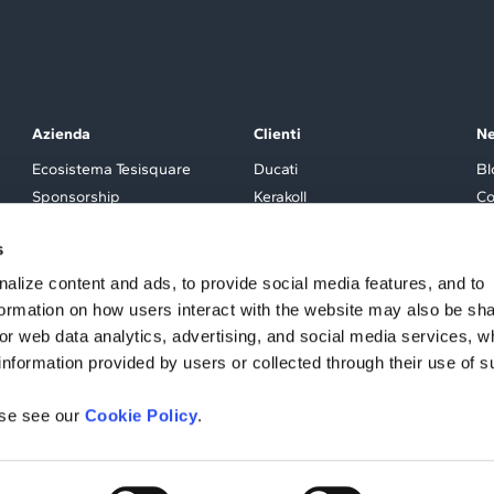
Azienda
Clienti
N
Ecosistema Tesisquare
Ducati
Bl
Sponsorship
Kerakoll
Co
Partner
Tod’s
Ev
s
Investitori
Lavazza
Careers
Conad
alize content and ads, to provide social media features, and to
Westwing
nformation on how users interact with the website may also be sh
Tutti i Clienti
for web data analytics, advertising, and social media services, w
information provided by users or collected through their use of 
ase see our
Cookie Policy
.
owing
dicità Istruita, 24, 12042 Bra (Cuneo) – P. IVA n. 02448510046