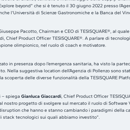
plore beyond” che si è tenuto il 30 giugno 2022 presso l’Agen
nche l’Università di Scienze Gastronomiche e la Banca del Vin
o Giuseppe Pacotto, Chairman e CEO di TESISQUARE®, al quale ha
Chief Product Officer TESISQUARE®. A parlare di tecnologia e
ampione olimpionico, nel ruolo di coach e motivatore.
ato in presenza dopo l’emergenza sanitaria, ha visto la partecip
o. Nella suggestiva location dell’Agenzia di Pollenzo sono stati 
lla scoperta delle diverse funzionalità della TESISQUARE Platf
i – spiega
Gianluca Giaccardi
, Chief Product Officer TESISQ
l nostro progetto di svolgere sul mercato il ruolo di Software
disruption che hanno e stanno cambiando i paradigmi della ca
i stack tecnologici sui quali abbiamo investito”.