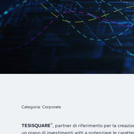
Categoria:
Corporate
®
TESISQUARE
, partner di riferimento per la creazi
un piano di investimenti volti a potenziare le caratt