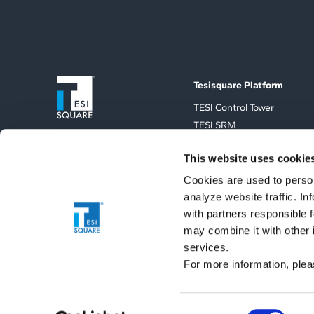
Tesisquare Platform
TESI Control Tower
TESI SRM
TESI TMS
This website uses cookie
TESI Sales
TESI Extented Integration
Cookies are used to person
ESG Vertical
analyze website traffic. I
with partners responsible 
may combine it with other 
services.
For more information, ple
Privacy
Cookie
Note legali
Etica e Conformità
Whistlebl
Consent
© 2026 Tesisquare S.p.A. – Registered officer: Via Men