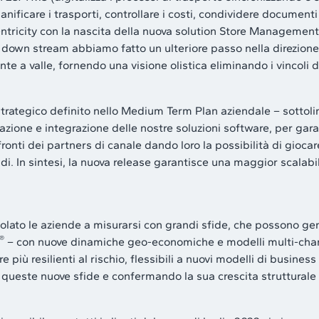
anificare i trasporti, controllare i costi, condividere documenti
 Centricity con la nascita della nuova solution Store Manageme
si down stream abbiamo fatto un ulteriore passo nella direzion
 a valle, fornendo una visione olistica eliminando i vincoli di
trategico definito nello Medium Term Plan aziendale – sottol
gurazione e integrazione delle nostre soluzioni software, per gar
onti dei partners di canale dando loro la possibilità di giocar
di. In sintesi, la nuova release garantisce una maggior scalabil
olato le aziende a misurarsi con grandi sfide, che possono ge
®
– con nuove dinamiche geo-economiche e modelli multi-chan
iù resilienti al rischio, flessibili a nuovi modelli di busines
 queste nuove sfide e confermando la sua crescita strutturale