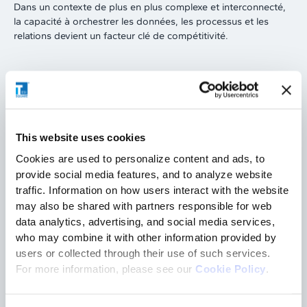
Dans un contexte de plus en plus complexe et interconnecté,
la capacité à orchestrer les données, les processus et les
relations devient un facteur clé de compétitivité.
La présence de Tesisquare au SIL Barcelona 2026
This website uses cookies
La participation de Tesisquare au SIL Barcelona représente
Cookies are used to personalize content and ads, to
une opportunité importante de présenter son écosystème
provide social media features, and to analyze website
digital dédié à la gestion collaborative de la supply chain et
des processus logistiques.
traffic. Information on how users interact with the website
may also be shared with partners responsible for web
data analytics, advertising, and social media services,
Pendant l’événement, l’équipe Tesisquare rencontrera des
who may combine it with other information provided by
entreprises et des partenaires internationaux souhaitant faire
users or collected through their use of such services.
évoluer leurs modèles opérationnels grâce à des plateformes
For more information, please see our
Cookie Policy
.
intégrées, à la data visibility et à l’automatisation des
processus.