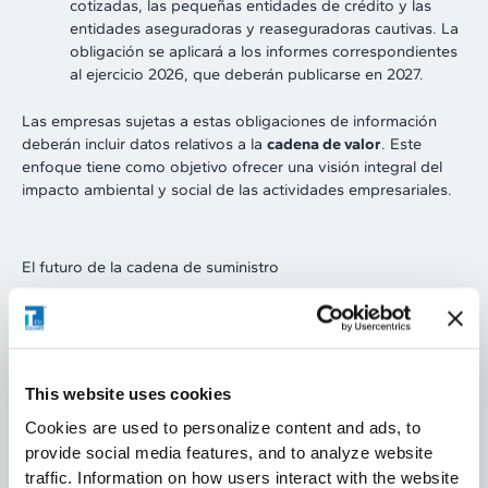
cotizadas, las pequeñas entidades de crédito y las
entidades aseguradoras y reaseguradoras cautivas. La
obligación se aplicará a los informes correspondientes
al ejercicio 2026, que deberán publicarse en 2027.
Las empresas sujetas a estas obligaciones de información
deberán incluir datos relativos a la
cadena de valor
. Este
enfoque tiene como objetivo ofrecer una visión integral del
impacto ambiental y social de las actividades empresariales.
El futuro de la cadena de suministro
El principal desafío para las empresas será recopilar y
gestionar el gran volumen de datos necesario para garantizar
la trazabilidad, la transparencia de la cadena de suministro, la
sostenibilidad y el
Pasaporte Digital de Producto (Digital
This website uses cookies
Product Passport – DPP)
, una especie de «gemelo digital»
que acompañará al producto durante todo su ciclo de vida.
Cookies are used to personalize content and ads, to
Las empresas deberán adoptar un enfoque proactivo,
provide social media features, and to analyze website
invirtiendo en tecnologías digitales y colaborando con todo el
traffic. Information on how users interact with the website