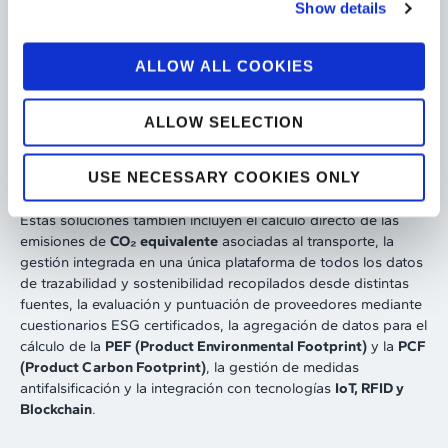
Show details
mayor transparencia y colaboración por parte de proveedores
y socios comerciales.
Las soluciones de
ESG y trazabilidad de TESISQUARE
ALLOW ALL COOKIES
permiten descubrir y mapear la cadena de suministro,
recopilar de forma estructurada y digital la información de
ALLOW SELECTION
sostenibilidad y trazabilidad procedente de proveedores de
nivel
n-tier
, tanto durante las fases de cualificación de
proveedores y productos como durante la ejecución de las
USE NECESSARY COOKIES ONLY
entregas de materias primas y productos terminados.
Estas soluciones también incluyen el cálculo directo de las
emisiones de
CO₂ equivalente
asociadas al transporte, la
gestión integrada en una única plataforma de todos los datos
de trazabilidad y sostenibilidad recopilados desde distintas
fuentes, la evaluación y puntuación de proveedores mediante
cuestionarios ESG certificados, la agregación de datos para el
cálculo de la
PEF (Product Environmental Footprint)
y la
PCF
(Product Carbon Footprint)
, la gestión de medidas
antifalsificación y la integración con tecnologías
IoT, RFID y
Blockchain
.