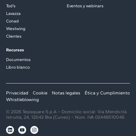
Tod’s
Eventos y webinars
Lavazza
Conad
Westwing
Clientes
Recursos
Documentos
Libro blanco
Privacidad
Cookie
Notas legales
Ética y Cumplimiento
Whistleblowing
© 2026 Tesisquare S.p.A – Domicilio social: Via Mendicità
Istruita, 24, 12042 Bra (Cuneo) – Núm. IVA 02448510046
L
Y
I
i
o
n