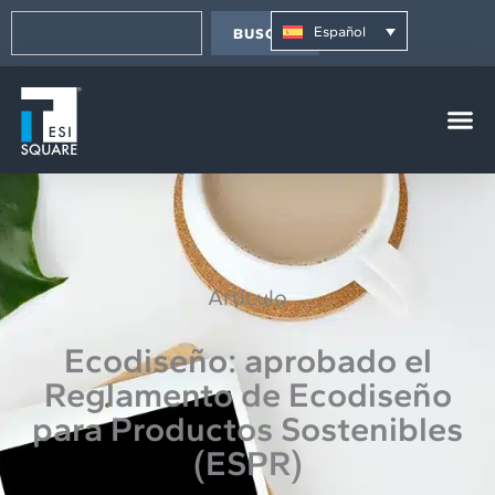
Ir
contenido
Buscar
al
Español
BUSCAR
contenido
Artículo
Ecodiseño: aprobado el
Reglamento de Ecodiseño
para Productos Sostenibles
(ESPR)