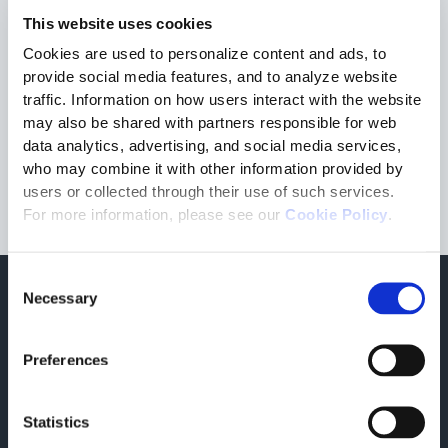
Las medidas introducidas pretenden impulsar la adopción de
This website uses cookies
métodos de producción más sostenibles y favorecer la
transición hacia una economía circular, en línea con los
Cookies are used to personalize content and ads, to
objetivos del
Pacto Verde Europeo (European Green Deal)
.
provide social media features, and to analyze website
traffic. Information on how users interact with the website
El objetivo es garantizar que, de aquí a 2030, una parte
may also be shared with partners responsible for web
significativa de los productos comercializados en la Unión
Europea esté diseñada para ser duradera, eficiente desde el
data analytics, advertising, and social media services,
punto de vista energético y del uso de los recursos,
who may combine it with other information provided by
reparable, reciclable y fabricada con materiales reciclados.
users or collected through their use of such services.
For more information, please see our
Cookie Policy
.
Consent
Necessary
Selection
Para obtener más información
Artículos relacionados
Preferences
Statistics